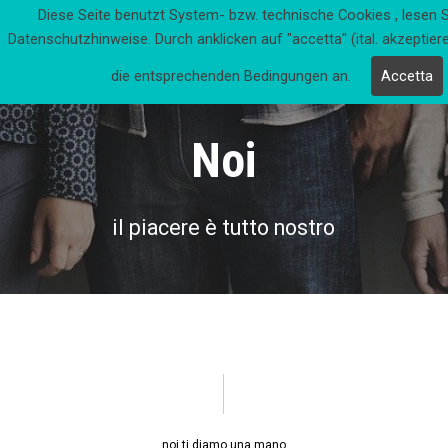
Diese Seite benutzt System- bzw. technische Cookies , lesen Si
Missione Cattolica Italiana Giessen
Datenschutzhinweise. Durch anklicken auf "accetta" (ital. akzeptier
die entsprechenden Bedingungen an.
Accetta
Noi
il piacere è tutto nostro
noi ti diamo una mano