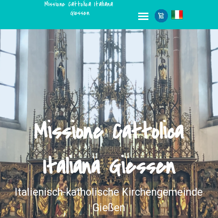
Missione Cattolica Italiana 
Giessen
Missione Cattolica
Italiana Giessen
Italienisch-katholische Kirchengemeinde
Gießen